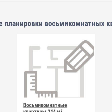
е планировки
восьмикомнатных к
Восьмикомнатные
квартиры 244 м²