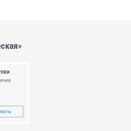
еская»
упки
рочка
платы