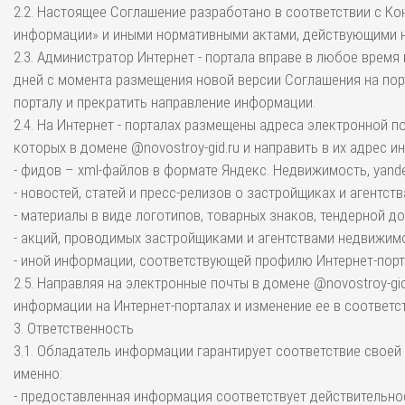
2.2. Настоящее Соглашение разработано в соответствии с Ко
информации» и иными нормативными актами, действующими н
2.3. Администратор Интернет - портала вправе в любое время
дней с момента размещения новой версии Соглашения на пор
порталу и прекратить направление информации.
2.4. На Интернет - порталах размещены адреса электронной 
которых в домене @novostroy-gid.ru и направить в их адрес 
- фидов – xml-файлов в формате Яндекс. Недвижимость, yande
- новостей, статей и пресс-релизов о застройщиках и агентст
- материалы в виде логотипов, товарных знаков, тендерной д
- акций, проводимых застройщиками и агентствами недвижим
- иной информации, соответствующей профилю Интернет-порт
2.5. Направляя на электронные почты в домене @novostroy-
информации на Интернет-порталах и изменение ее в соответс
3. Ответственность
3.1. Обладатель информации гарантирует соответствие свое
именно:
- предоставленная информация соответствует действительно