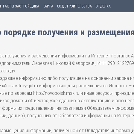
НТАКТЫ ЗАСТРОЙЩИКА
КАРТА
ХОД СТРОИТЕЛЬСТВА
ОТДЕЛКА
о порядке получения и размещени
к получения и размещения информации на Интернет-порталах А
дприниматель Деревлев Николай Федорович, ИНН 290121227898
каскад».
здавшее информацию либо получившее на основании закона или
@novostroy-gid.ru информацию для размещения на Интернет – 
е по адресам http://novopoisk.msk.ru и иные ресурсы, принад
ихся домах и объектах, уже сданных в эксплуатацию и всю н
т формы их представления, направляемая Обладателем информа
й, данных), полученных от Обладателя информации на Интерне
 размещения информации, полученной от Обладателя информаци