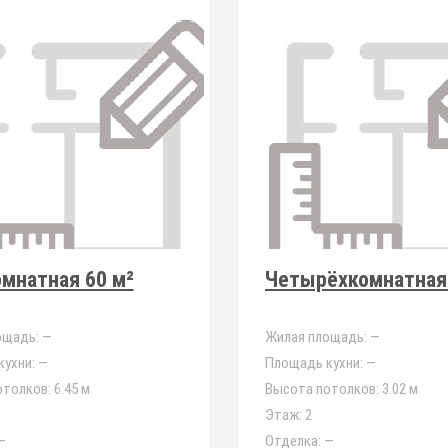
мнатная 60 м²
Четырёхкомнатная 
ощадь:
—
Жилая площадь:
—
ухни:
—
Площадь кухни:
—
отолков:
6.45 м
Высота потолков:
3.02 м
Этаж:
2
—
Отделка:
—