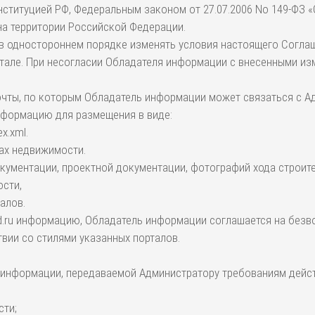
нституцией РФ, Федеральным законом от 27.07.2006 No 149-ФЗ 
а территории Российской Федерации.
 в одностороннем порядке изменять условия настоящего Соглаше
тале. При несогласии Обладателя информации с внесенными изм
почты, по которым Обладатель информации может связаться с 
информацию для размещения в виде:
x.xml.
вах недвижимости.
окументации, проектной документации, фотографий хода строите
ости,
алов.
gid.ru информацию, Обладатель информации соглашается на без
твии со стилями указанных порталов.
й информации, передаваемой Администратору требованиям дейс
сти;