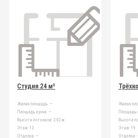
Студия 24 м²
Трёхко
Жилая площадь:
—
Жилая пл
Площадь кухни:
—
Площадь к
Высота потолков:
3.02 м
Высота п
Этаж:
13
Этаж:
19
Отделка:
—
Отделка: