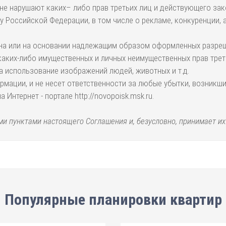
 не нарушают каких– либо прав третьих лиц и действующего за
Российской Федерации, в том числе о рекламе, конкуренции, а
на или на основании надлежащим образом оформленных разреше
аких-либо имущественных и личных неимущественных прав трет
на использование изображений людей, животных и т.д.
рмации, и не несет ответственности за любые убытки, возникш
нтернет - портале http://novopoisk.msk.ru.
и пунктами настоящего Соглашения и, безусловно, принимает их
Популярные планировки квартир