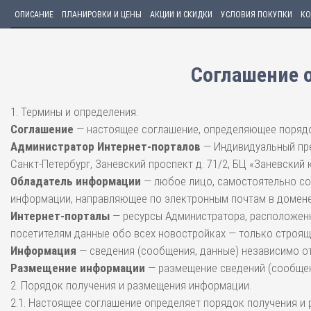
ОПИСАНИЕ
ПЛАНИРОВКИ И ЦЕНЫ
АКЦИИ И СКИДКИ
УСЛОВИЯ ПОКУПКИ
КО
Соглашение 
1. Термины и определения.
Соглашение
— настоящее соглашение, определяющее порядо
Администратор Интернет-порталов
— Индивидуальный пре
Санкт-Петербург, Заневский проспект д. 71/2, БЦ «Заневский 
Обладатель информации
— любое лицо, самостоятельно со
информации, направляющее по электронным почтам в домене 
Интернет-порталы
— ресурсы Администратора, расположенны
посетителям данные обо всех новостройках — только строящ
Информация
— сведения (сообщения, данные) независимо о
Размещение информации
— размещение сведений (сообщени
2. Порядок получения и размещения информации.
2.1. Настоящее соглашение определяет порядок получения и