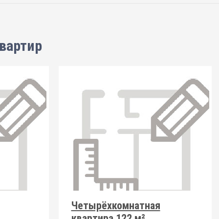
вартир
Четырёхкомнатная
квартира 122 м²