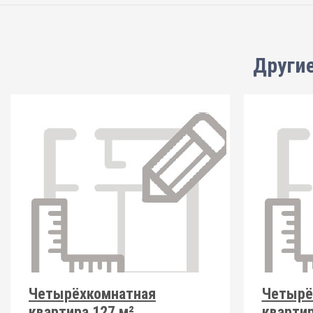
Други
Четырёхкомнатная
Четырё
квартира 127 м²
квартир