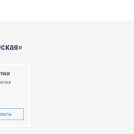
еская»
упки
рочка
платы