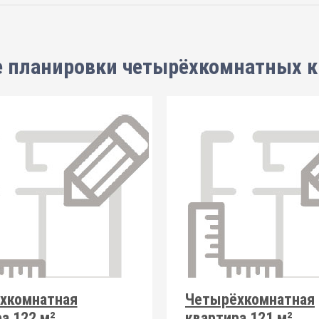
е планировки
четырёхкомнатных к
хкомнатная
Четырёхкомнатная
а 122 м²
квартира 121 м²