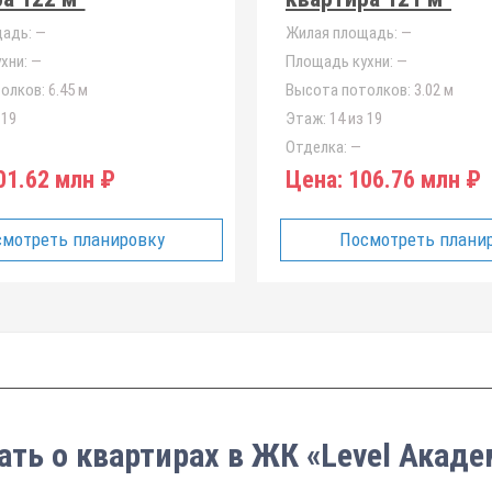
адь:
—
Жилая площадь:
—
хни:
—
Площадь кухни:
—
олков:
6.45 м
Высота потолков:
3.02 м
 19
Этаж:
14 из 19
Отделка:
—
1.62 млн ₽
Цена:
106.76 млн ₽
мотреть планировку
Посмотреть плани
ать о квартирах в ЖК «Level Акад